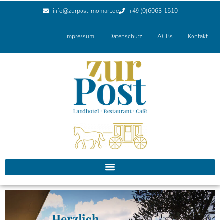
info@zurpost-momart.de
+49 (0)6063-1510
Impressum
Datenschutz
AGBs
Kontakt