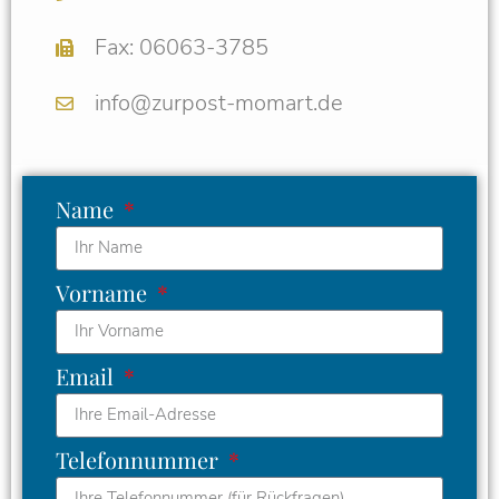
Fax: 06063-3785
info@zurpost-momart.de
Name
Vorname
Email
Telefonnummer