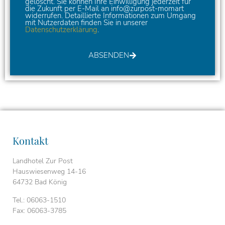
gelöscht. Sie können Ihre Einwilligung jederzeit fur
die Zukunft per E-Mail an info@zurpost-momart
widerrufen. Detaillierte Informationen zum Umgang
mit Nutzerdaten finden Sie in unserer
Datenschutzerklärung
.
ABSENDEN
Kontakt
Landhotel Zur Post
Hauswiesenweg 14-16
64732 Bad König
Tel.: 06063-1510
Fax: 06063-3785