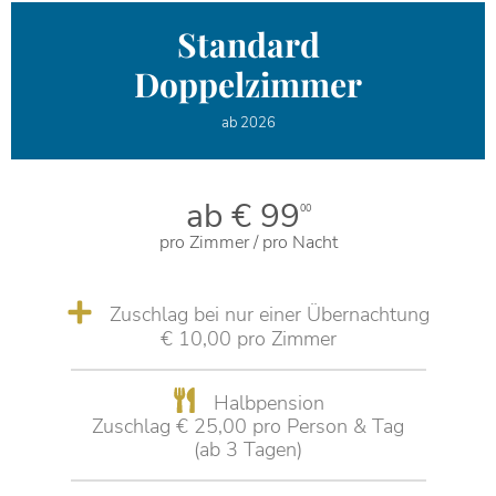
Standard
Doppelzimmer
ab 2026
ab € 99
00
pro Zimmer / pro Nacht
Zuschlag bei nur einer Übernachtung
€ 10,00 pro Zimmer
Halbpension
Zuschlag € 25,00 pro Person & Tag
(ab 3 Tagen)