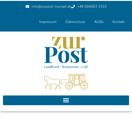
info@zurpost-momart.de
+49 (0)6063-1510
Impressum
Datenschutz
AGBs
Kontakt